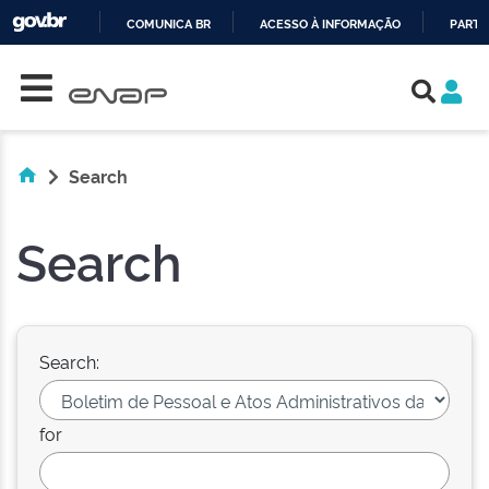
COMUNICA BR
ACESSO À INFORMAÇÃO
PARTI
Skip navigation
IR
PARA
O
CONTEÚDO
Search
Search
Search:
for