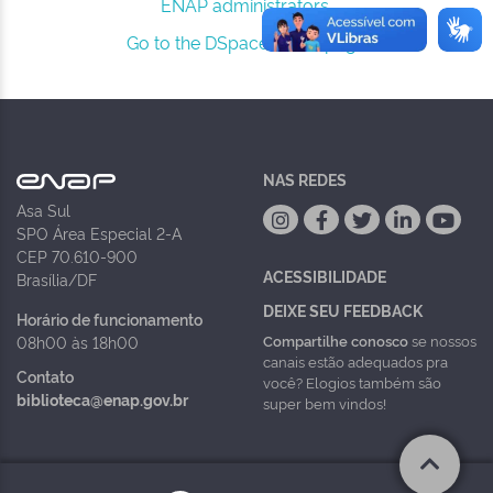
ENAP administrators.
Go to the DSpace home page
NAS REDES
Asa Sul
SPO Área Especial 2-A
CEP 70.610-900
ACESSIBILIDADE
Brasília/DF
DEIXE SEU FEEDBACK
Horário de funcionamento
Compartilhe conosco
se nossos
08h00 às 18h00
canais estão adequados pra
Contato
você? Elogios também são
biblioteca@enap.gov.br
super bem vindos!