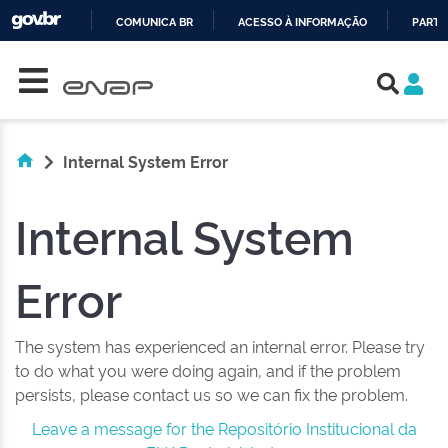
COMUNICA BR
ACESSO À INFORMAÇÃO
PARTI
Skip navigation
IR
PARA
O
CONTEÚDO
Internal System Error
Internal System
Error
The system has experienced an internal error. Please try
to do what you were doing again, and if the problem
persists, please contact us so we can fix the problem.
Leave a message for the Repositório Institucional da