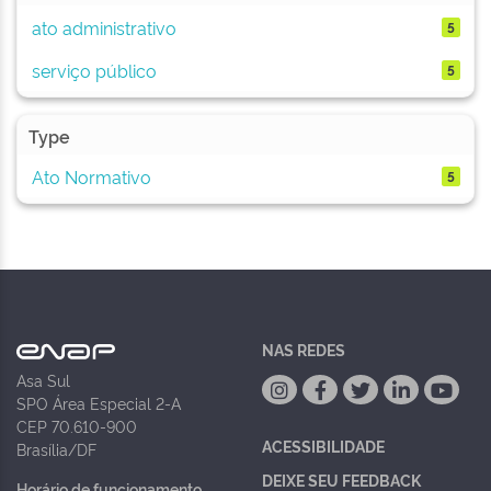
ato administrativo
5
serviço público
5
Type
Ato Normativo
5
NAS REDES
Asa Sul
SPO Área Especial 2-A
CEP 70.610-900
ACESSIBILIDADE
Brasília/DF
DEIXE SEU FEEDBACK
Horário de funcionamento