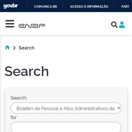
COMUNICA BR
ACESSO À INFORMAÇÃO
PARTI
Skip navigation
IR
PARA
O
CONTEÚDO
Search
Search
Search:
for