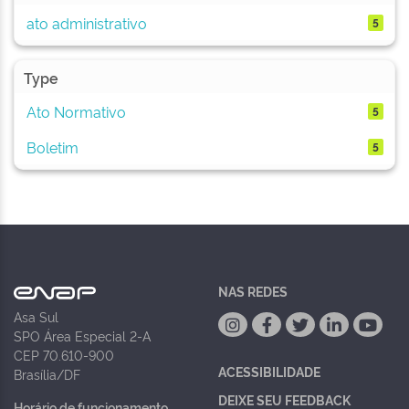
ato administrativo
5
Type
Ato Normativo
5
Boletim
5
NAS REDES
Asa Sul
SPO Área Especial 2-A
CEP 70.610-900
ACESSIBILIDADE
Brasília/DF
DEIXE SEU FEEDBACK
Horário de funcionamento