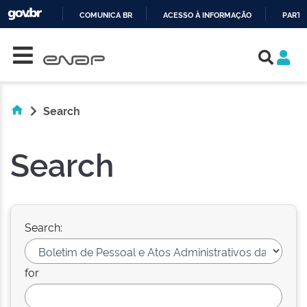
COMUNICA BR
ACESSO À INFORMAÇÃO
PARTI
Skip navigation
IR
PARA
O
CONTEÚDO
Search
Search
Search:
for