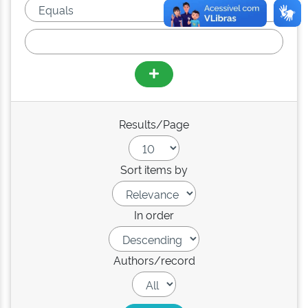
Results/Page
Sort items by
In order
Authors/record