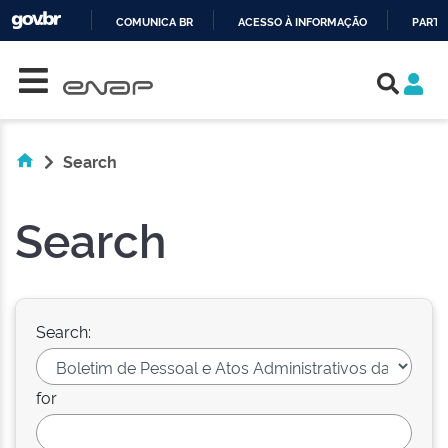
COMUNICA BR
ACESSO À INFORMAÇÃO
PARTI
Skip navigation
IR
PARA
O
CONTEÚDO
Search
Search
Search:
for