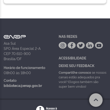
NAS REDES
Asa Sul
SPO Área Especial 2-A
CEP 70.610-900
ACESSIBILIDADE
Brasília/DF
DEIXE SEU FEEDBACK
Horário de funcionamento
Compartilhe conosco
se nossos
08h00 às 18h00
canais estão adequados pra
Contato
você? Elogios também são
biblioteca@enap.gov.br
super bem vindos!