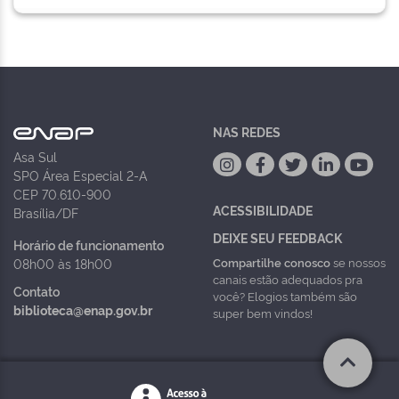
NAS REDES
Asa Sul
SPO Área Especial 2-A
CEP 70.610-900
ACESSIBILIDADE
Brasília/DF
DEIXE SEU FEEDBACK
Horário de funcionamento
Compartilhe conosco
se nossos
08h00 às 18h00
canais estão adequados pra
Contato
você? Elogios também são
biblioteca@enap.gov.br
super bem vindos!