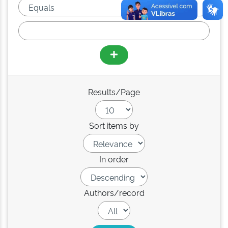
Results/Page
Sort items by
In order
Authors/record