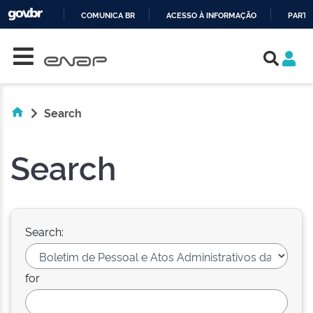
COMUNICA BR
ACESSO À INFORMAÇÃO
PARTI
Skip navigation
IR
PARA
O
CONTEÚDO
Search
Search
Search:
for