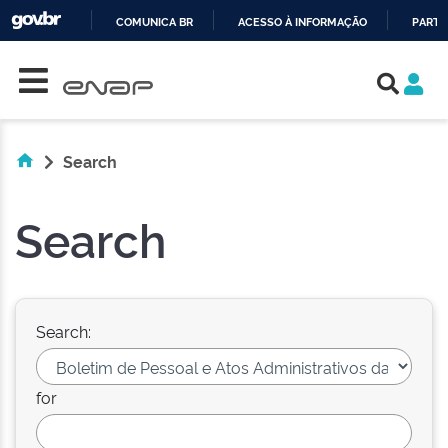
COMUNICA BR
ACESSO À INFORMAÇÃO
PARTI
Skip navigation
IR
PARA
O
CONTEÚDO
Search
Search
Search:
for