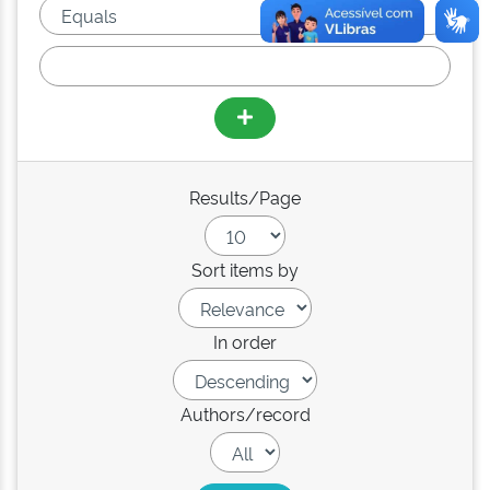
Results/Page
Sort items by
In order
Authors/record