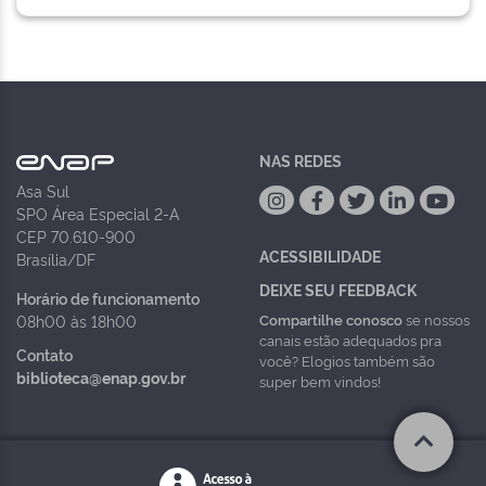
NAS REDES
Asa Sul
SPO Área Especial 2-A
CEP 70.610-900
ACESSIBILIDADE
Brasília/DF
DEIXE SEU FEEDBACK
Horário de funcionamento
Compartilhe conosco
se nossos
08h00 às 18h00
canais estão adequados pra
Contato
você? Elogios também são
biblioteca@enap.gov.br
super bem vindos!