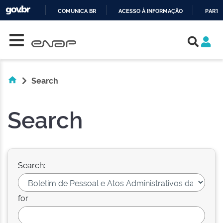
COMUNICA BR
ACESSO À INFORMAÇÃO
PARTI
Skip navigation
IR
PARA
O
CONTEÚDO
Search
Search
Search:
for