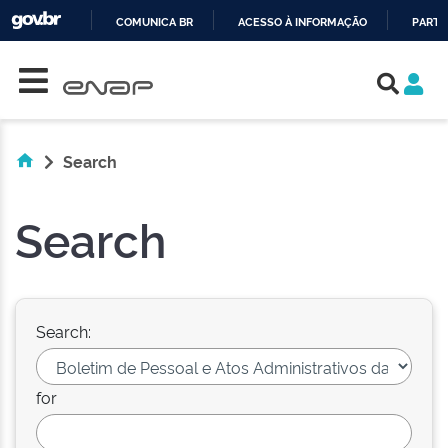
COMUNICA BR
ACESSO À INFORMAÇÃO
PARTI
Skip navigation
IR
PARA
O
CONTEÚDO
Search
Search
Search:
for