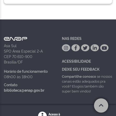
NAS REDES
Asa Sul
SPO Área Especial 2-A
CEP 70.610-900
ACESSIBILIDADE
Brasília/DF
DEIXE SEU FEEDBACK
Horário de funcionamento
Compartilhe conosco
se nossos
08h00 às 18h00
canais estão adequados pra
Contato
você? Elogios também são
biblioteca@enap.gov.br
super bem vindos!