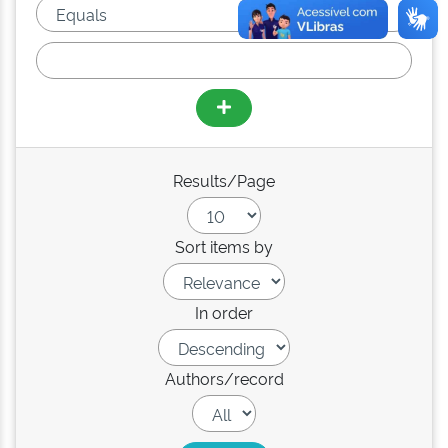
Results/Page
Sort items by
In order
Authors/record