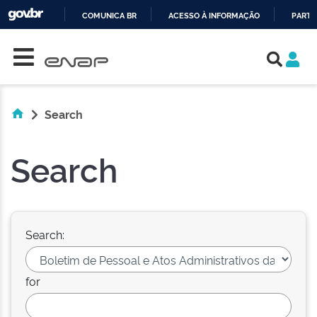
COMUNICA BR
ACESSO À INFORMAÇÃO
PARTI
Skip navigation
IR
PARA
O
CONTEÚDO
Search
Search
Search:
for