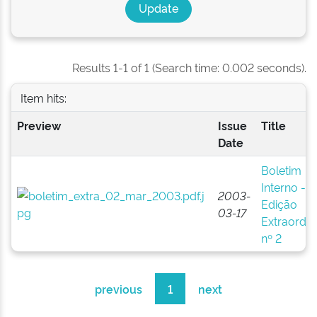
Results 1-1 of 1 (Search time: 0.002 seconds).
Item hits:
Preview
Issue
Title
Date
Boletim
Interno -
2003-
Edição
03-17
Extraordin
nº 2
previous
1
next