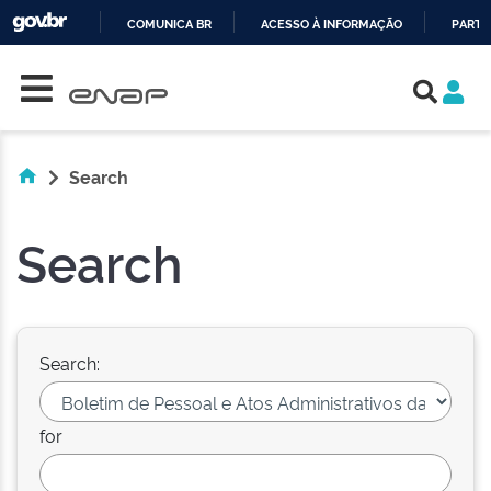
COMUNICA BR
ACESSO À INFORMAÇÃO
PARTI
Skip navigation
IR
PARA
O
CONTEÚDO
Search
Search
Search:
for