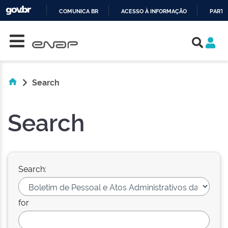
COMUNICA BR
ACESSO À INFORMAÇÃO
PARTI
Skip navigation
IR
PARA
O
CONTEÚDO
Search
Search
Search:
for