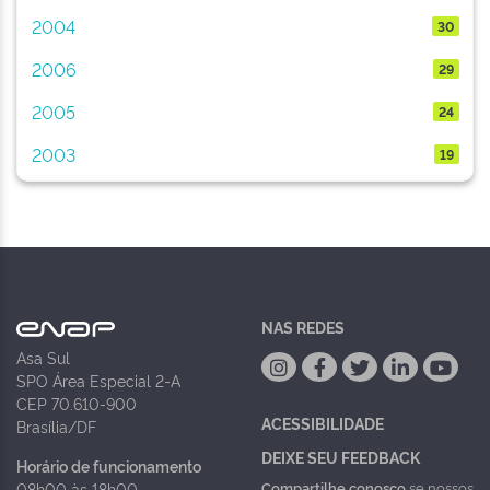
2004
30
2006
29
2005
24
2003
19
NAS REDES
Asa Sul
SPO Área Especial 2-A
CEP 70.610-900
ACESSIBILIDADE
Brasília/DF
DEIXE SEU FEEDBACK
Horário de funcionamento
Compartilhe conosco
se nossos
08h00 às 18h00