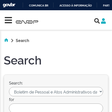
COMUNICA BR
ACESSO À INFORMAÇÃO
PARTI
Skip navigation
IR
PARA
O
CONTEÚDO
Search
Search
Search:
for