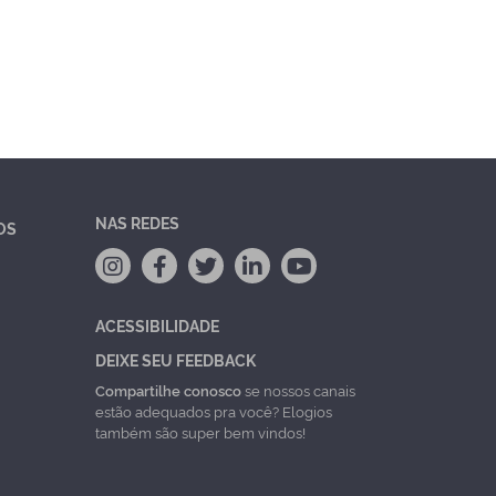
NAS REDES
OS
ACESSIBILIDADE
DEIXE SEU FEEDBACK
Compartilhe conosco
se nossos canais
estão adequados pra você? Elogios
também são super bem vindos!