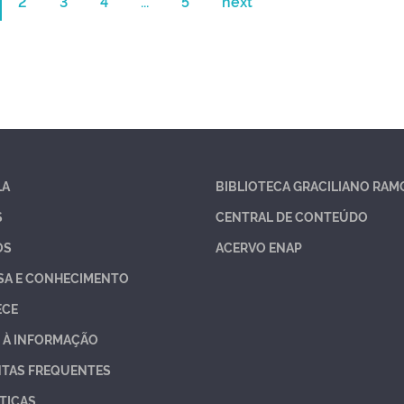
2
3
4
...
5
next
LA
BIBLIOTECA GRACILIANO RAM
S
CENTRAL DE CONTEÚDO
OS
ACERVO ENAP
SA E CONHECIMENTO
ECE
 À INFORMAÇÃO
TAS FREQUENTES
TICAS