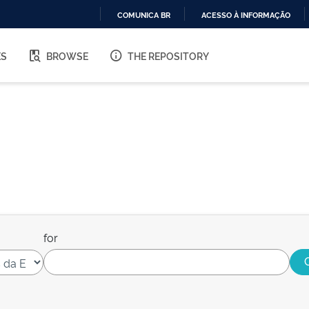
COMUNICA BR
ACESSO À INFORMAÇÃO
IR
PARA
ES
BROWSE
THE REPOSITORY
O
CONTEÚDO
for