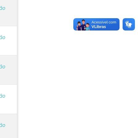
ção
ção
ção
ção
ção