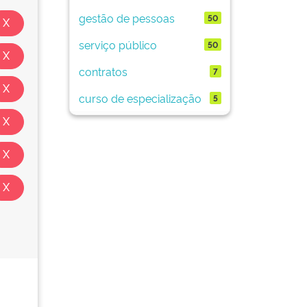
gestão de pessoas
50
serviço público
50
contratos
7
curso de especialização
5