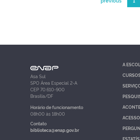
previous
1
A ESCO
CURSO
Asa Sul
SPO Área Especial 2-A
SERVIÇ
CEP 70.610-900
Brasília/DF
PESQUI
ACONT
Horário de funcionamento
08h00 às 18h00
ACESSO
Contato
PERGUN
biblioteca@enap.gov.br
ESTATÍS