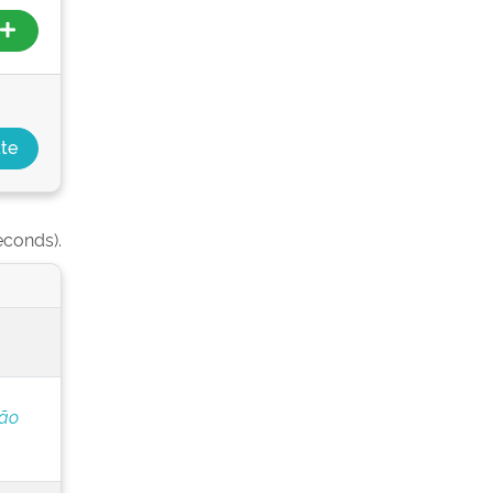
econds).
ção