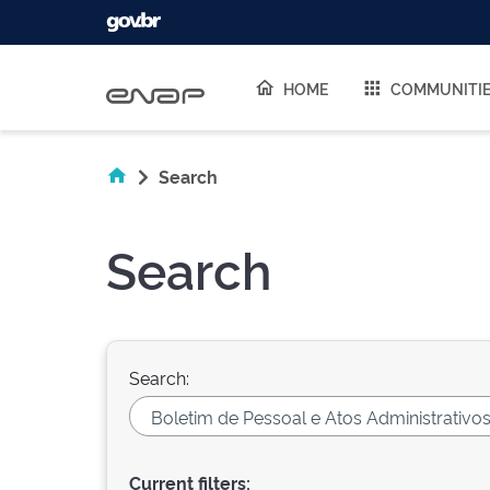
Skip navigation
HOME
COMMUNITI
Search
Search
Search:
Current filters: