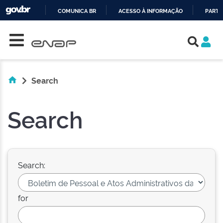
COMUNICA BR
ACESSO À INFORMAÇÃO
PARTI
Skip navigation
IR
PARA
O
CONTEÚDO
Search
Search
Search:
for