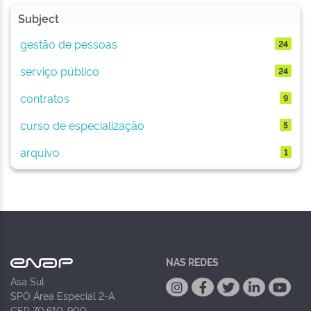
Subject
gestão de pessoas
24
serviço público
24
contratos
9
curso de especialização
5
arquivo
1
NAS REDES
Asa Sul
SPO Área Especial 2-A
CEP 70.610-900