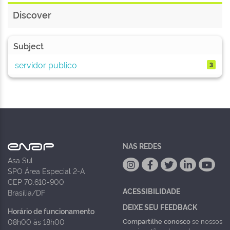
Discover
Subject
servidor publico
3
NAS REDES
Asa Sul
SPO Área Especial 2-A
CEP 70.610-900
ACESSIBILIDADE
Brasília/DF
DEIXE SEU FEEDBACK
Horário de funcionamento
Compartilhe conosco
se nossos
08h00 às 18h00