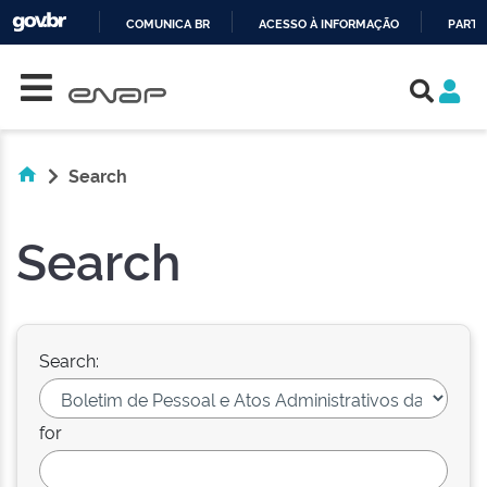
COMUNICA BR
ACESSO À INFORMAÇÃO
PARTI
Skip navigation
IR
PARA
O
CONTEÚDO
Search
Search
Search:
for