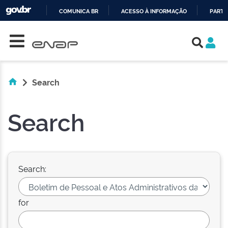
COMUNICA BR
ACESSO À INFORMAÇÃO
PARTI
Skip navigation
IR
PARA
O
CONTEÚDO
Search
Search
Search:
for