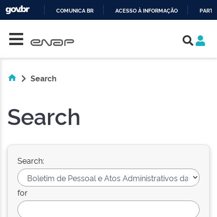
COMUNICA BR
ACESSO À INFORMAÇÃO
PARTI
Skip navigation
IR
PARA
O
CONTEÚDO
Search
Search
Search:
for