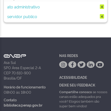
ato administrativo
4
servidor publico
4
NAS REDES
Asa Sul
SPO Área Especial 2-A
CEP 70.610-900
ACESSIBILIDADE
Brasília/DF
DEIXE SEU FEEDBACK
Horário de funcionamento
Compartilhe conosco
se nossos
08h00 às 18h00
canais estão adequados pra
Contato
você? Elogios também são
biblioteca@enap.gov.br
super bem vindos!