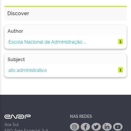
Discover
Author
Escola Nacional de Administração ...
1
Subject
ato administrativo
1
NAS REDES
Asa Sul
SPO Área Especial 2-A