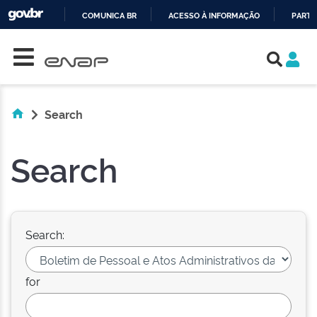
COMUNICA BR
ACESSO À INFORMAÇÃO
PARTI
Skip navigation
IR
PARA
O
CONTEÚDO
Search
Search
Search:
for