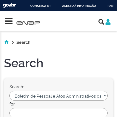
COMUNICA BR
ACESSO À INFORMAÇÃO
PARTI
Skip navigation
IR
PARA
O
CONTEÚDO
Search
Search
Search:
for