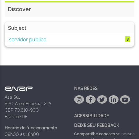
Discover
Subject
servidor publico
3
NAS REDES
Asa Sul
SPO Área Especial 2-A
CEP 70.610-900
ACESSIBILIDADE
Brasília/DF
DEIXE SEU FEEDBACK
Horário de funcionamento
Compartilhe conosco
se nossos
08h00 às 18h00