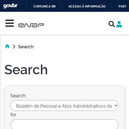
COMUNICA BR
ACESSO À INFORMAÇÃO
PARTI
Skip navigation
IR
PARA
O
CONTEÚDO
Search
Search
Search:
for