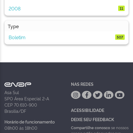
2008
11
Type
Boletim
507
NAS REDES
Asa Sul
SPO Área Especial 2-A
CEP 70.610-900
ACESSIBILIDADE
Brasília/DF
DEIXE SEU FEEDBACK
Horário de funcionamento
Compartilhe conosco
se nossos
08h00 às 18h00
canais estão adequados pra