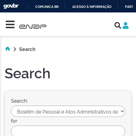
COMUNICA BR
ACESSO À INFORMAÇÃO
PARTI
Skip navigation
IR
PARA
O
CONTEÚDO
Search
Search
Search:
for