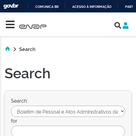
COMUNICA BR
ACESSO À INFORMAÇÃO
PARTI
Skip navigation
IR
PARA
O
CONTEÚDO
Search
Search
Search:
for