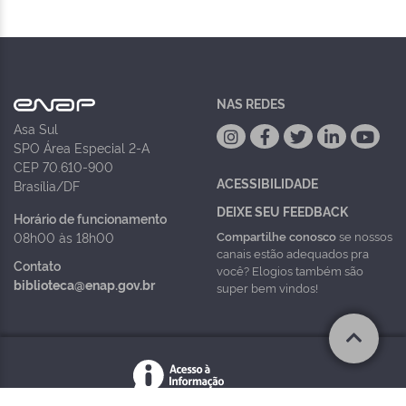
NAS REDES
Asa Sul
SPO Área Especial 2-A
CEP 70.610-900
ACESSIBILIDADE
Brasília/DF
DEIXE SEU FEEDBACK
Horário de funcionamento
Compartilhe conosco
se nossos
08h00 às 18h00
canais estão adequados pra
Contato
você? Elogios também são
biblioteca@enap.gov.br
super bem vindos!