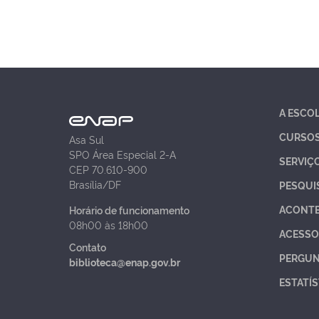
A ESCO
CURSO
Asa Sul
SPO Área Especial 2-A
SERVIÇ
CEP 70.610-900
Brasília/DF
PESQUI
ACONT
Horário de funcionamento
08h00 às 18h00
ACESSO
Contato
PERGUN
biblioteca@enap.gov.br
ESTATÍS