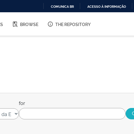
COMUNICA BR
ACESSO À INFORMAÇÃO
IR
PARA
ES
BROWSE
THE REPOSITORY
O
CONTEÚDO
for