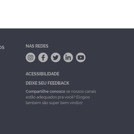
NAS REDES
OS
ACESSIBILIDADE
DEIXE SEU FEEDBACK
Compartilhe conosco
se nossos canais
estão adequados pra você? Elogios
também são super bem vindos!