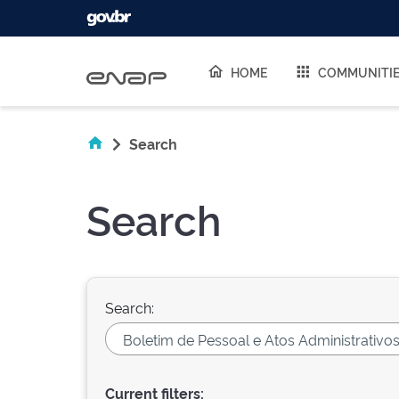
Skip navigation
HOME
COMMUNITI
Search
Search
Search:
Current filters: