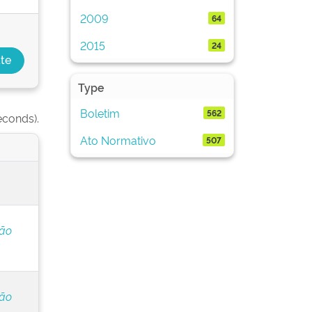
2009
64
2015
24
Type
Boletim
562
econds).
Ato Normativo
507
ção
ção