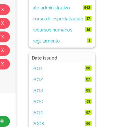
ato administrativo
542
curso de especialização
17
recursos humanos
16
regulamento
1
Date issued
2011
88
2012
87
2013
85
2010
81
2014
67
2008
66