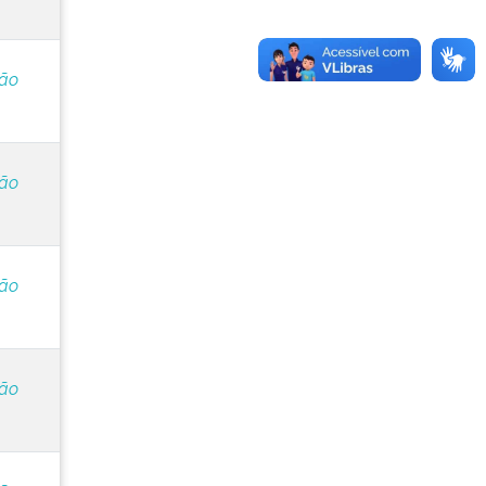
ção
ção
ção
ção