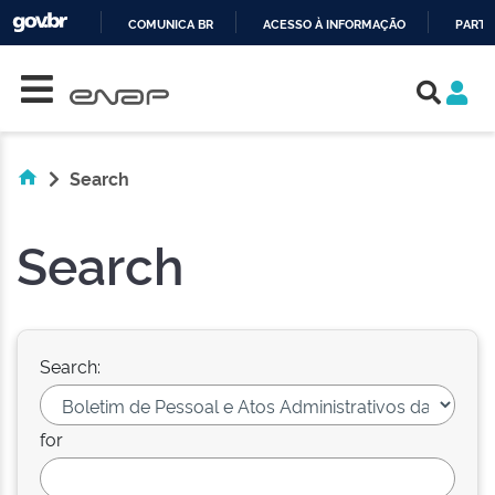
COMUNICA BR
ACESSO À INFORMAÇÃO
PARTI
Skip navigation
IR
PARA
O
CONTEÚDO
Search
Search
Search:
for