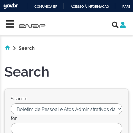
COMUNICA BR
ACESSO À INFORMAÇÃO
PARTI
Skip navigation
IR
PARA
O
CONTEÚDO
Search
Search
Search:
for