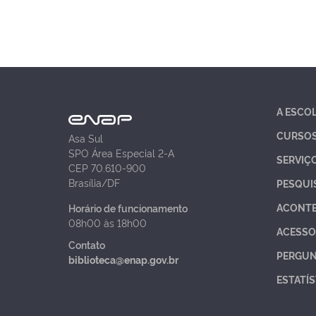
A ESCO
CURSO
Asa Sul
SPO Área Especial 2-A
SERVIÇ
CEP 70.610-900
Brasília/DF
PESQUI
ACONT
Horário de funcionamento
08h00 às 18h00
ACESSO
Contato
PERGUN
biblioteca@enap.gov.br
ESTATÍS