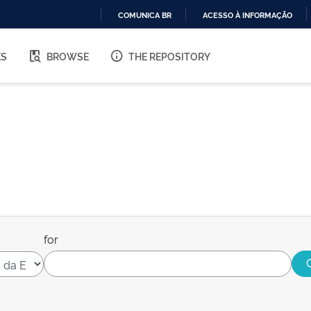
COMUNICA BR
ACESSO À INFORMAÇÃO
IR
PARA
ES
BROWSE
THE REPOSITORY
O
CONTEÚDO
for