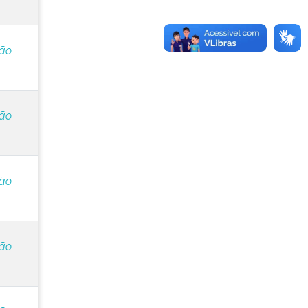
ção
ção
ção
ção