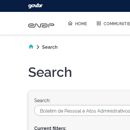
Skip navigation
HOME
COMMUNITI
Search
Search
Search:
Current filters: