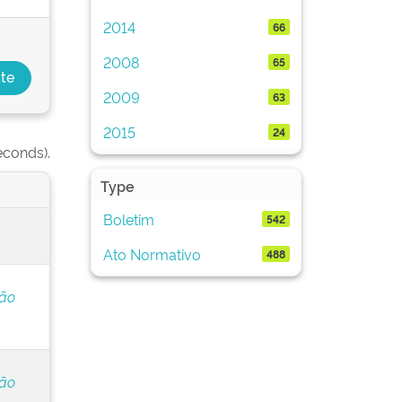
2014
66
2008
65
2009
63
2015
24
econds).
Type
Boletim
542
Ato Normativo
488
ção
ção