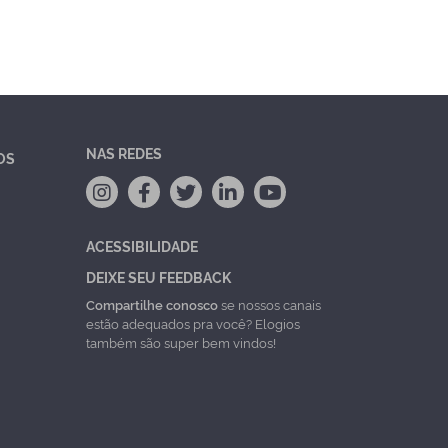
NAS REDES
OS
ACESSIBILIDADE
DEIXE SEU FEEDBACK
Compartilhe conosco
se nossos canais
estão adequados pra você? Elogios
também são super bem vindos!