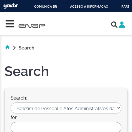
COMUNICA BR
ACESSO À INFORMAÇÃO
PARTI
Skip navigation
IR
PARA
O
CONTEÚDO
Search
Search
Search:
for