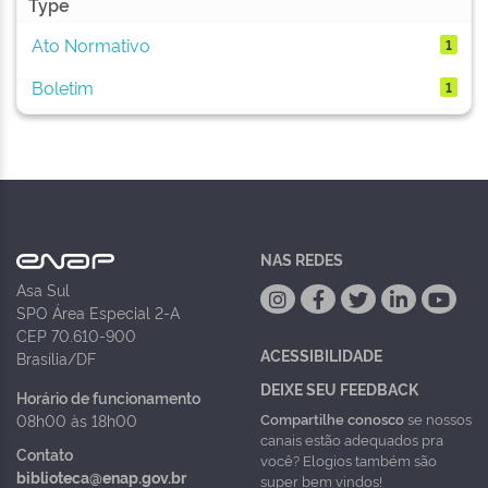
Type
Ato Normativo
1
Boletim
1
NAS REDES
Asa Sul
SPO Área Especial 2-A
CEP 70.610-900
ACESSIBILIDADE
Brasília/DF
DEIXE SEU FEEDBACK
Horário de funcionamento
Compartilhe conosco
se nossos
08h00 às 18h00
canais estão adequados pra
Contato
você? Elogios também são
biblioteca@enap.gov.br
super bem vindos!