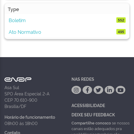
Type
Boletim
552
Ato Normativo
495
NAS REDES
Asa Sul
SPO Área Especial 2-A
CEP 70.610-900
ACESSIBILIDADE
Brasília/DF
DEIXE SEU FEEDBACK
Horário de funcionamento
Compartilhe conosco
se nossos
08h00 às 18h00
canais estão adequados pra
Contato
você? Elogios também são