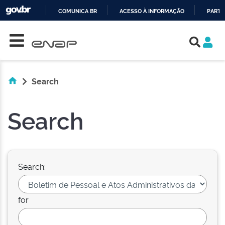
COMUNICA BR
ACESSO À INFORMAÇÃO
PARTI
Skip navigation
IR
PARA
O
CONTEÚDO
Search
Search
Search:
for