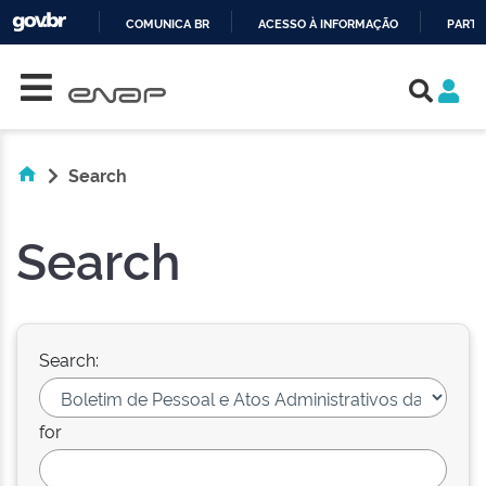
COMUNICA BR
ACESSO À INFORMAÇÃO
PARTI
Skip navigation
IR
PARA
O
CONTEÚDO
Search
Search
Search:
for