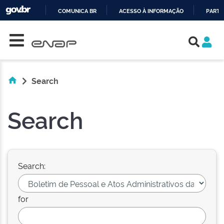
COMUNICA BR
ACESSO À INFORMAÇÃO
PARTI
Skip navigation
IR
PARA
O
CONTEÚDO
Search
Search
Search:
for