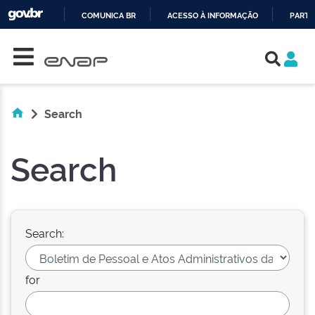
COMUNICA BR
ACESSO À INFORMAÇÃO
PARTI
Skip navigation
IR
PARA
O
CONTEÚDO
Search
Search
Search:
for