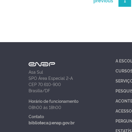
previous
1
A ESCO
CURSO
Asa Sul
SPO Área Especial 2-A
SERVIÇ
CEP 70.610-900
Brasília/DF
PESQUI
ACONT
Horário de funcionamento
08h00 às 18h00
ACESSO
Contato
PERGUN
biblioteca@enap.gov.br
ESTATÍS