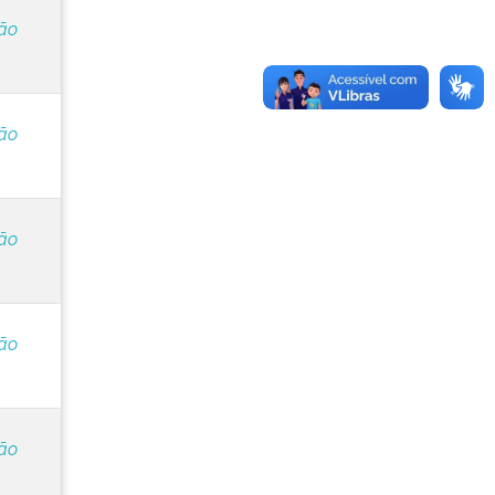
ção
ção
ção
ção
ção