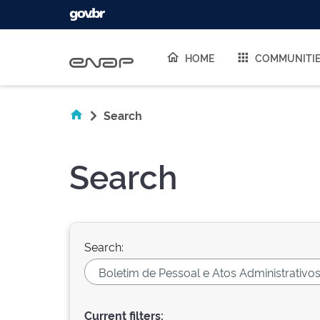
Skip navigation
HOME
COMMUNITI
Search
Search
Search:
Current filters: