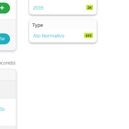
2015
24
Type
Ato Normativo
443
econds).
ção