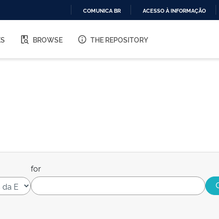
COMUNICA BR
ACESSO À INFORMAÇÃO
IR
PARA
ES
BROWSE
THE REPOSITORY
O
CONTEÚDO
for