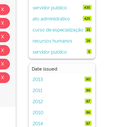
servidor publico
435
ato administrativo
425
curso de especialização
21
recursos humanos
16
servidor público
5
Date issued
2013
90
2011
89
2012
87
2010
86
2014
67