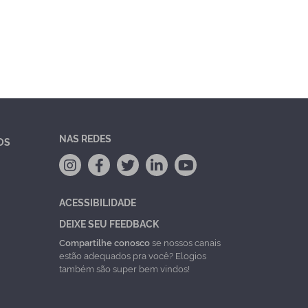
NAS REDES
OS
ACESSIBILIDADE
DEIXE SEU FEEDBACK
Compartilhe conosco
se nossos canais
estão adequados pra você? Elogios
também são super bem vindos!