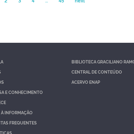
2
3
4
...
45
next
LA
BIBLIOTECA GRACILIANO RAM
S
CENTRAL DE CONTEÚDO
OS
ACERVO ENAP
SA E CONHECIMENTO
ECE
 À INFORMAÇÃO
TAS FREQUENTES
TICAS