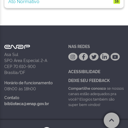
Ato Normativo
16
NAS REDES
Asa Sul
SPO Área Especial 2-A
CEP 70.610-900
ACESSIBILIDADE
Brasília/DF
DEIXE SEU FEEDBACK
Horário de funcionamento
Compartilhe conosco
se nossos
08h00 às 18h00
canais estão adequados pra
Contato
você? Elogios também são
biblioteca@enap.gov.br
super bem vindos!