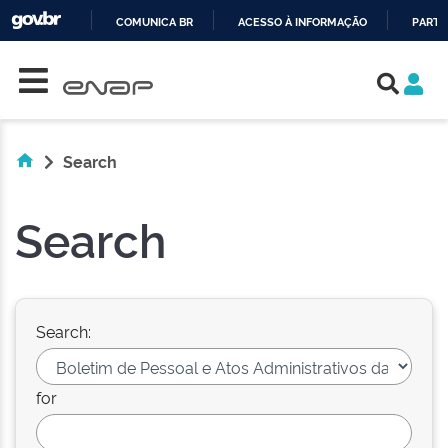
COMUNICA BR
ACESSO À INFORMAÇÃO
PARTI
Skip navigation
IR
PARA
O
CONTEÚDO
Search
Search
Search:
for