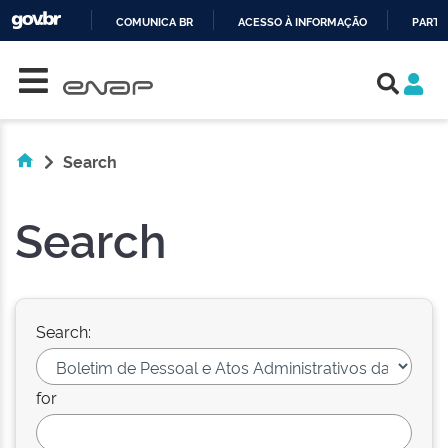
COMUNICA BR
ACESSO À INFORMAÇÃO
PARTI
Skip navigation
IR
PARA
O
CONTEÚDO
Search
Search
Search:
for