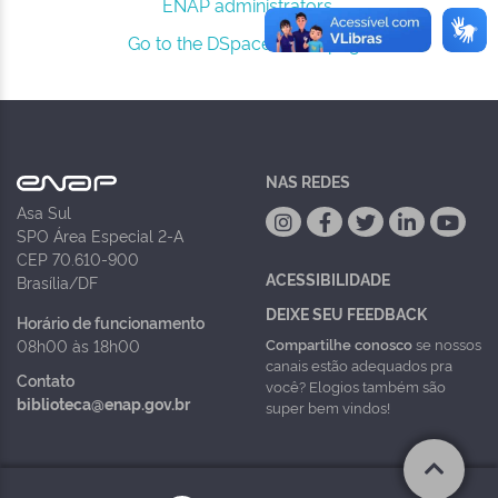
ENAP administrators.
Go to the DSpace home page
NAS REDES
Asa Sul
SPO Área Especial 2-A
CEP 70.610-900
ACESSIBILIDADE
Brasília/DF
DEIXE SEU FEEDBACK
Horário de funcionamento
Compartilhe conosco
se nossos
08h00 às 18h00
canais estão adequados pra
Contato
você? Elogios também são
biblioteca@enap.gov.br
super bem vindos!