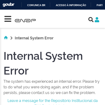
COMUNICA BR
ACESSO À INFORMAÇÃO
PARTI
Skip navigation
IR
PARA
O
CONTEÚDO
Internal System Error
Internal System
Error
The system has experienced an internal error. Please try
to do what you were doing again, and if the problem
persists, please contact us so we can fix the problem.
Leave a message for the Repositório Institucional da