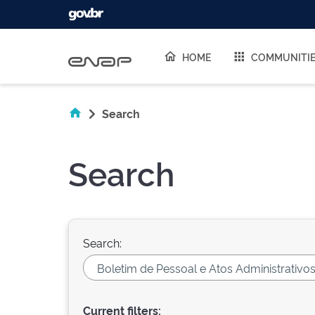
Skip navigation
HOME
COMMUNITI
Search
Search
Search:
Current filters: