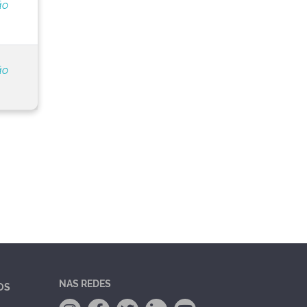
ão
ão
NAS REDES
OS