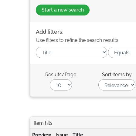
Start a new search
Add filters:
Use filters to refine the search results.
Results/Page
Sort items by
Item hits:
Preview
Issue
Title