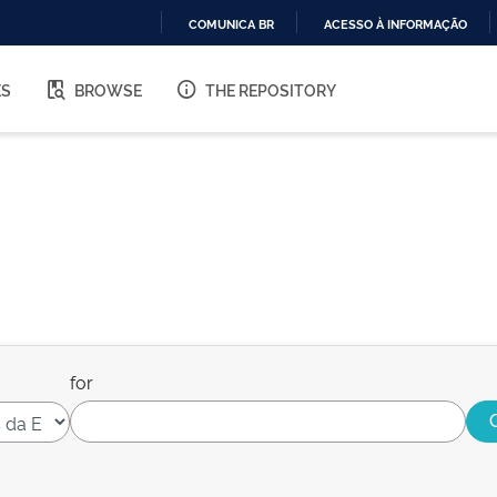
COMUNICA BR
ACESSO À INFORMAÇÃO
IR
PARA
ES
BROWSE
THE REPOSITORY
O
CONTEÚDO
for