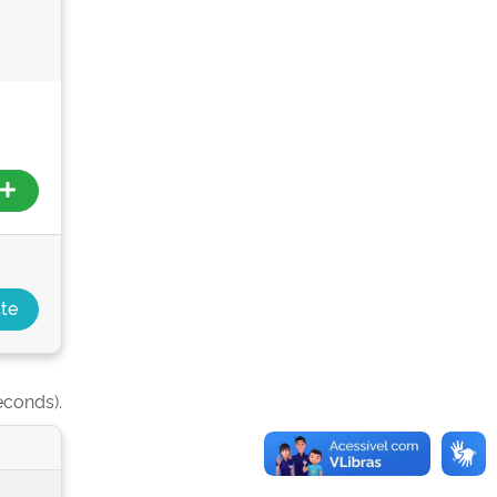
econds).