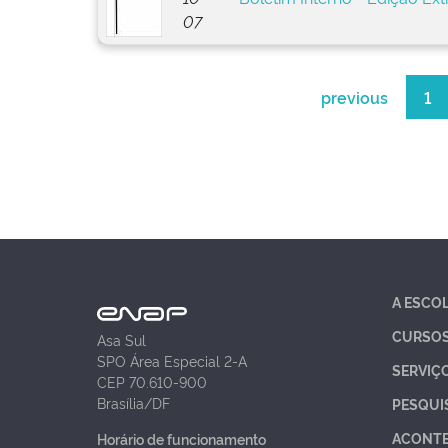
07
previous
1
A ESCO
CURSO
Asa Sul
SPO Área Especial 2-A
SERVIÇ
CEP 70.610-900
Brasília/DF
PESQUI
ACONT
Horário de funcionamento