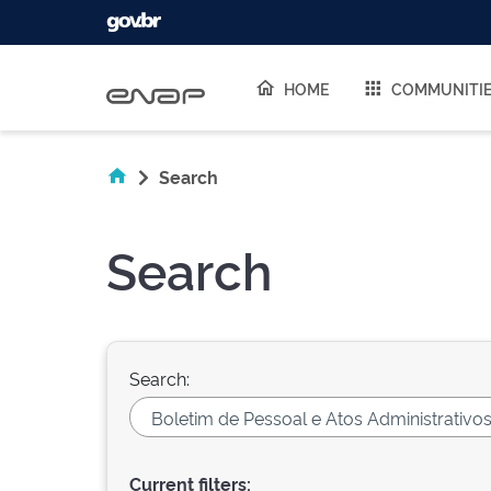
Skip navigation
HOME
COMMUNITI
Search
Search
Search:
Current filters: