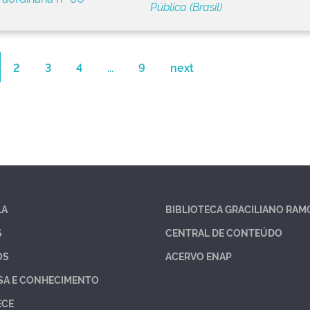
Pública (Brasil)
2
3
4
...
9
next
LA
BIBLIOTECA GRACILIANO RAM
S
CENTRAL DE CONTEÚDO
OS
ACERVO ENAP
SA E CONHECIMENTO
ECE