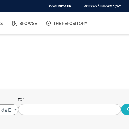
COMUNICA BR
ACESSO À INFORMAÇÃO
IR
PARA
ES
BROWSE
THE REPOSITORY
O
CONTEÚDO
for