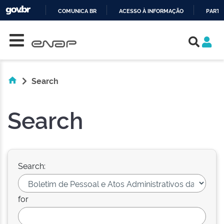
COMUNICA BR
ACESSO À INFORMAÇÃO
PARTI
Skip navigation
IR
PARA
O
CONTEÚDO
Search
Search
Search:
for