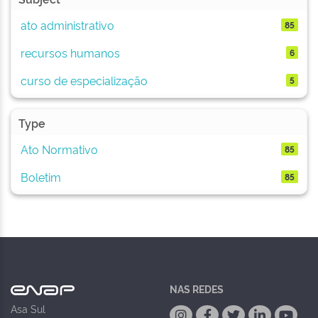
ato administrativo
85
recursos humanos
6
curso de especialização
5
Type
Ato Normativo
85
Boletim
85
NAS REDES
Asa Sul