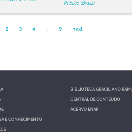
Pública (Brasil)
2
3
4
...
9
next
LA
BIBLIOTECA GRACILIANO RAM
S
CENTRAL DE CONTEÚDO
OS
ACERVO ENAP
SA E CONHECIMENTO
ECE