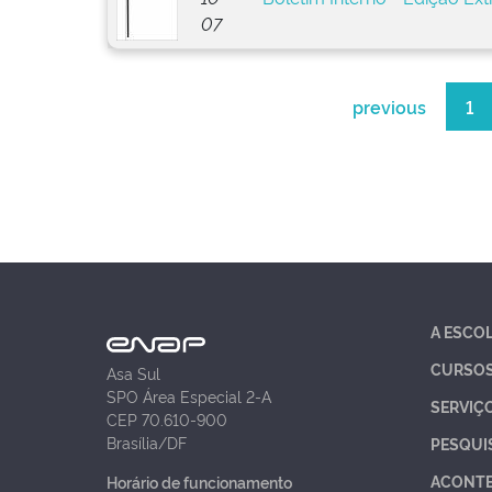
07
previous
1
A ESCO
CURSO
Asa Sul
SPO Área Especial 2-A
SERVIÇ
CEP 70.610-900
Brasília/DF
PESQUI
ACONT
Horário de funcionamento