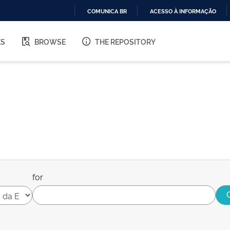
COMUNICA BR
ACESSO À INFORMAÇÃO
IR
PARA
ES
BROWSE
THE REPOSITORY
O
CONTEÚDO
for