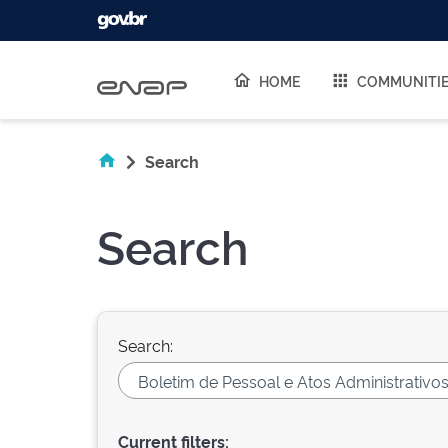
Skip navigation
HOME
COMMUNITI
Search
Search
Search:
Current filters: