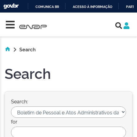
COMUNICA BR
ACESSO À INFORMAÇÃO
PARTI
Skip navigation
IR
PARA
O
CONTEÚDO
Search
Search
Search:
for