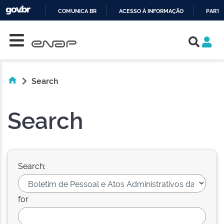
COMUNICA BR
ACESSO À INFORMAÇÃO
PARTI
Skip navigation
IR
PARA
O
CONTEÚDO
Search
Search
Search:
for