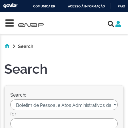
COMUNICA BR
ACESSO À INFORMAÇÃO
PARTI
Skip navigation
IR
PARA
O
CONTEÚDO
Search
Search
Search:
for