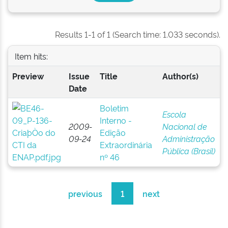
Results 1-1 of 1 (Search time: 1.033 seconds).
Item hits:
Preview
Issue
Title
Author(s)
Date
Boletim
Escola
Interno -
2009-
Nacional de
Edição
09-24
Administração
Extraordinária
Pública (Brasil)
nº 46
previous
1
next