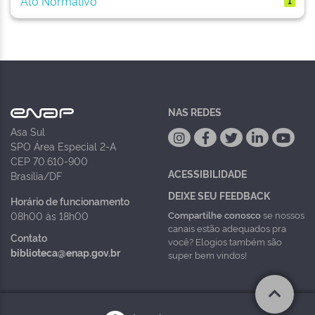
Ato Normativo
1
NAS REDES
Asa Sul
SPO Área Especial 2-A
CEP 70.610-900
ACESSIBILIDADE
Brasília/DF
DEIXE SEU FEEDBACK
Horário de funcionamento
Compartilhe conosco
se nossos
08h00 às 18h00
canais estão adequados pra
Contato
você? Elogios também são
biblioteca@enap.gov.br
super bem vindos!