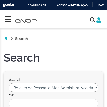
COMUNICA BR
ACESSO À INFORMAÇÃO
PARTI
Skip navigation
IR
PARA
O
CONTEÚDO
Search
Search
Search:
for