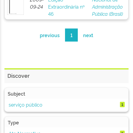
09-24
Extraordinária nº
Administração
46
Pública (Brasil)
previous
1
next
Discover
Subject
serviço público
1
Type