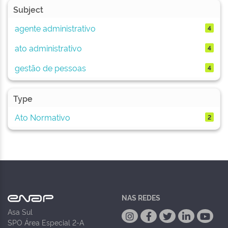
Subject
agente administrativo
4
ato administrativo
4
gestão de pessoas
4
Type
Ato Normativo
2
NAS REDES
Asa Sul
SPO Área Especial 2-A