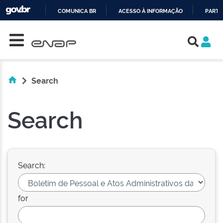
COMUNICA BR
ACESSO À INFORMAÇÃO
PARTI
Skip navigation
IR
PARA
O
CONTEÚDO
Search
Search
Search:
for