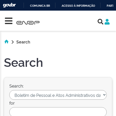
COMUNICA BR
ACESSO À INFORMAÇÃO
PARTI
Skip navigation
IR
PARA
O
CONTEÚDO
Search
Search
Search:
for