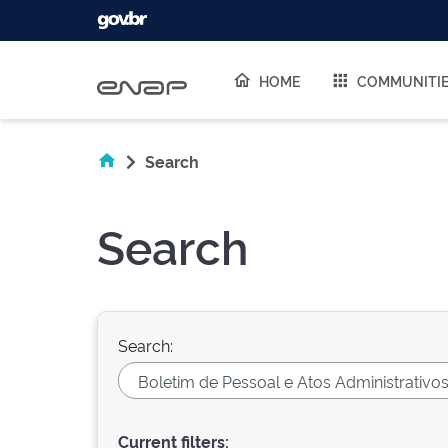
Skip navigation
HOME
COMMUNITI
Search
Search
Search:
Current filters: