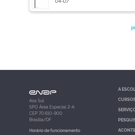
04-07
p
A ESCO
CURSO
Asa Sul
SPO Área Especial 2-A
SERVIÇ
CEP 70.610-900
Brasília/DF
PESQUI
ACONT
Horário de funcionamento