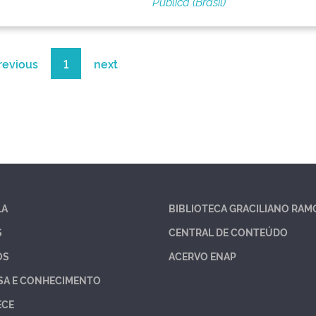
Pública (Brasil)
revious
1
next
LA
BIBLIOTECA GRACILIANO RAM
S
CENTRAL DE CONTEÚDO
OS
ACERVO ENAP
SA E CONHECIMENTO
ECE