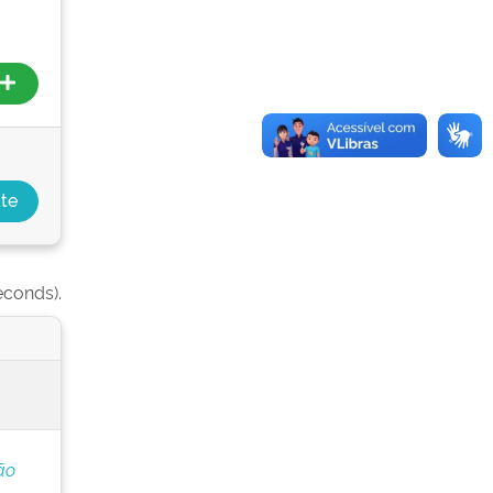
econds).
ão