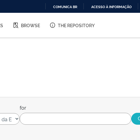
COMUNICA BR
ACESSO À INFORMAÇÃO
IR
PARA
ES
BROWSE
THE REPOSITORY
O
CONTEÚDO
for