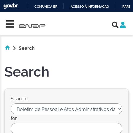
COMUNICA BR
ACESSO À INFORMAÇÃO
PARTI
Skip navigation
IR
PARA
O
CONTEÚDO
Search
Search
Search:
for