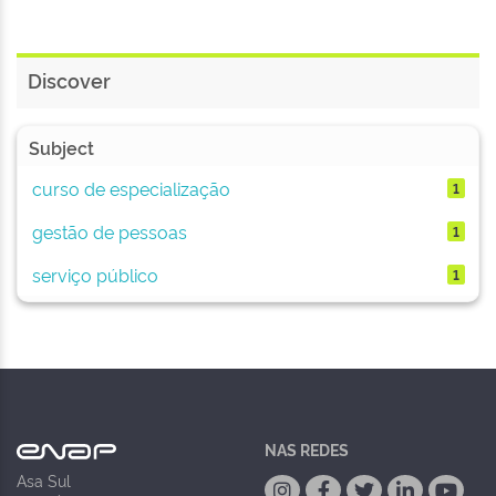
Discover
Subject
curso de especialização
1
gestão de pessoas
1
serviço público
1
NAS REDES
Asa Sul