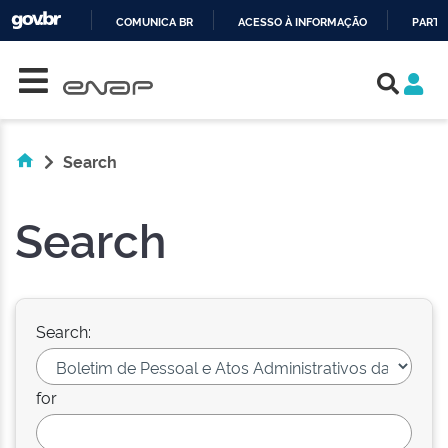
COMUNICA BR
ACESSO À INFORMAÇÃO
PARTI
Skip navigation
IR
PARA
O
CONTEÚDO
Search
Search
Search:
for