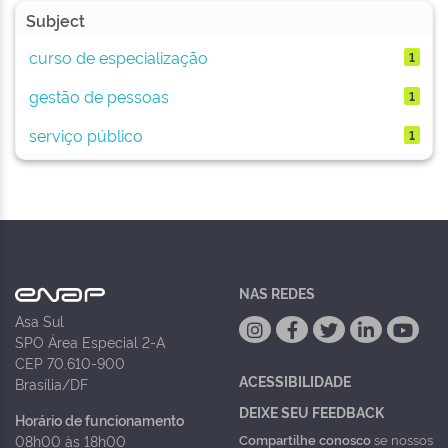
Subject
curso de especialização
1
gestão de pessoas
1
serviço público
1
NAS REDES
Asa Sul
SPO Área Especial 2-A
CEP 70.610-900
ACESSIBILIDADE
Brasília/DF
DEIXE SEU FEEDBACK
Horário de funcionamento
Compartilhe conosco
se nossos
08h00 às 18h00