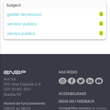
Subject
gestão de pessoas
1
servidor público
1
serviço público
1
NAS REDES
Asa Sul
SPO Área Especial 2-A
CEP 70.610-900
ACESSIBILIDADE
Brasília/DF
DEIXE SEU FEEDBACK
Horário de funcionamento
Compartilhe conosco
se nossos
08h00 às 18h00