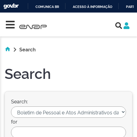
COMUNICA BR
ACESSO À INFORMAÇÃO
PARTI
Skip navigation
IR
PARA
O
CONTEÚDO
Search
Search
Search:
for